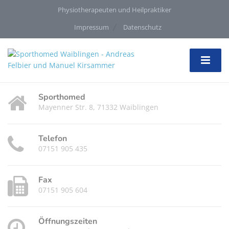
Physiotherapeuten und Heilpraktiker
Impressum
Datenschutz
Sporthomed
Mayenner Str. 8, 71332 Waiblingen
Telefon
07151 905 435
Fax
07151 905 604
Öffnungszeiten