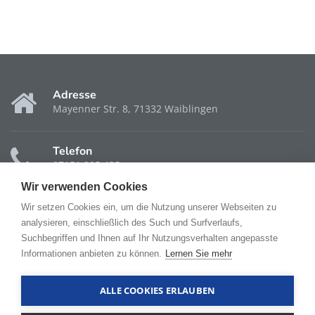
Adresse
Mayenner Str. 8, 71332 Waiblingen
Telefon
07151 905 435
Wir verwenden Cookies
Fax
Wir setzen Cookies ein, um die Nutzung unserer Webseiten zu
07151 905 604
analysieren, einschließlich des Such und Surfverlaufs,
Suchbegriffen und Ihnen auf Ihr Nutzungsverhalten angepasste
Informationen anbieten zu können.
Lernen Sie mehr
Öffnungszeiten
Mo. - Fr.: 7.30 Uhr - 19.00 Uhr
ALLE COOKIES ERLAUBEN