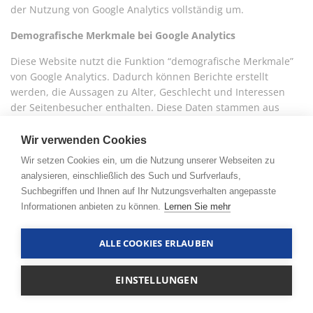
der Nutzung von Google Analytics vollständig um.
Demografische Merkmale bei Google Analytics
Diese Website nutzt die Funktion “demografische Merkmale”
von Google Analytics. Dadurch können Berichte erstellt
werden, die Aussagen zu Alter, Geschlecht und Interessen
der Seitenbesucher enthalten. Diese Daten stammen aus
interessenbezogener Werbung von Google sowie aus
Besucherdaten von Drittanbietern. Diese Daten können
Wir verwenden Cookies
keiner bestimmten Person zugeordnet werden. Sie können
Wir setzen Cookies ein, um die Nutzung unserer Webseiten zu
diese Funktion jederzeit über die Anzeigeneinstellungen in
analysieren, einschließlich des Such und Surfverlaufs,
Ihrem Google-Konto deaktivieren oder die Erfassung Ihrer
Suchbegriffen und Ihnen auf Ihr Nutzungsverhalten angepasste
Daten durch Google Analytics wie im Punkt “Widerspruch
Informationen anbieten zu können.
Lernen Sie mehr
gegen Datenerfassung” dargestellt generell untersagen.
WordPress Stats
ALLE COOKIES ERLAUBEN
Diese Website nutzt das WordPress Tool Stats, um
EINSTELLUNGEN
Besucherzugriffe statistisch auszuwerten. Anbieter ist die
Automattic Inc., 60 29th Street #343, San Francisco, CA 94110-