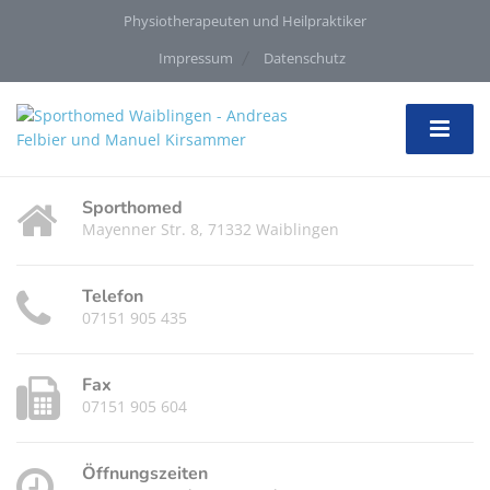
Physiotherapeuten und Heilpraktiker
Impressum
Datenschutz
Sporthomed
Mayenner Str. 8, 71332 Waiblingen
Telefon
07151 905 435
Fax
07151 905 604
Öffnungszeiten